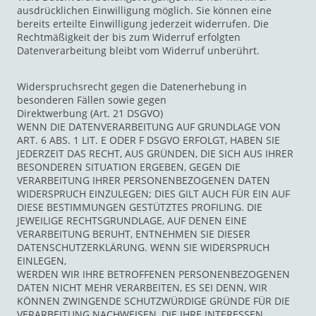
ausdrücklichen Einwilligung möglich. Sie können eine
bereits erteilte Einwilligung jederzeit widerrufen. Die
Rechtmäßigkeit der bis zum Widerruf erfolgten
Datenverarbeitung bleibt vom Widerruf unberührt.
Widerspruchsrecht gegen die Datenerhebung in
besonderen Fällen sowie gegen
Direktwerbung (Art. 21 DSGVO)
WENN DIE DATENVERARBEITUNG AUF GRUNDLAGE VON
ART. 6 ABS. 1 LIT. E ODER F DSGVO ERFOLGT, HABEN SIE
JEDERZEIT DAS RECHT, AUS GRÜNDEN, DIE SICH AUS IHRER
BESONDEREN SITUATION ERGEBEN, GEGEN DIE
VERARBEITUNG IHRER PERSONENBEZOGENEN DATEN
WIDERSPRUCH EINZULEGEN; DIES GILT AUCH FÜR EIN AUF
DIESE BESTIMMUNGEN GESTÜTZTES PROFILING. DIE
JEWEILIGE RECHTSGRUNDLAGE, AUF DENEN EINE
VERARBEITUNG BERUHT, ENTNEHMEN SIE DIESER
DATENSCHUTZERKLÄRUNG. WENN SIE WIDERSPRUCH
EINLEGEN,
WERDEN WIR IHRE BETROFFENEN PERSONENBEZOGENEN
DATEN NICHT MEHR VERARBEITEN, ES SEI DENN, WIR
KÖNNEN ZWINGENDE SCHUTZWÜRDIGE GRÜNDE FÜR DIE
VERARBEITUNG NACHWEISEN, DIE IHRE INTERESSEN,